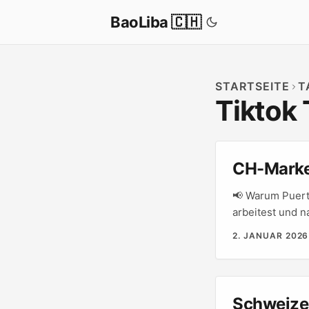
BaoLiba 🇨🇭
STARTSEITE
T
Tiktok
CH-Market
📢 Warum Puert
arbeitest und n
Content auf Tik
2. JANUAR 2026
nur Produkt. Pu
unterseen — ide
Schweizer