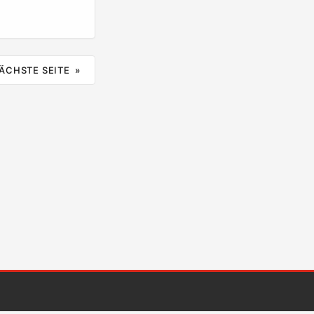
gladesch ein
heitstrends wie
du die richtigen
 boosten? ...
ÄCHSTE SEITE »