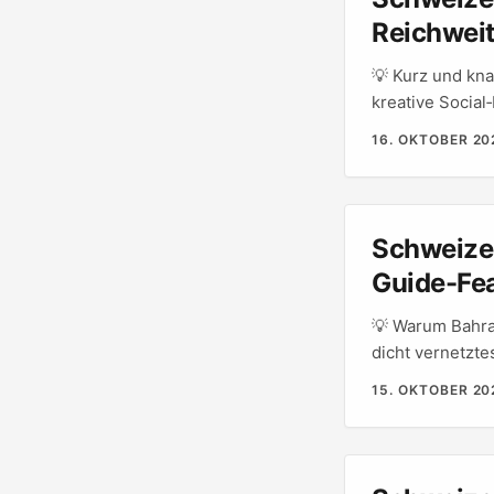
Reichwei
💡 Kurz und kna
kreative Social
auf Englisch. F
16. OKTOBER 20
authentische, 
richtig position
“mehr Follower”
Europa) und um 
Schweizer
machen. Brands 
Guide-Fe
verifizieren un
💡 Warum Bahrai
dicht vernetzte
Food-Content, u
15. OKTOBER 20
mit City‑Guide-
schnell region
ich dir eine pr
evaluierst, buc