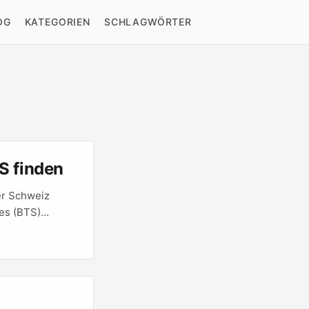
OG
KATEGORIEN
SCHLAGWÖRTER
S finden
er Schweiz
nes (BTS)
uft Story statt
 reich und oft
clips. ...