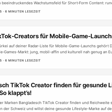
in beeindruckendes Wachstumsfeld für Short‑Form Content: run
ndungen und ein mobil‑fokussiertes Publikum machen das Land
25
·
6 MINUTEN LESEZEIT
torytelling — besonders für Nischen, die in der Schweiz oft unt
ute auffällt: Microdramas — zwei‑minütige Episoden oder fortl
boomen in Tier‑2 und Tier‑3‑Städten, weil sie leicht konsumierb
achen erzählt werden. Das Referenzmaterial nennt genau diese
kTok-Creators für Mobile-Game-Launch
ss Startups wie Chai Bisket bereits in diese Nische investieren
ung von 5 Mio. USD), plus ein Netzwerk mit über 50 Mio. mona
rkei auf deiner Radar-Liste für Mobile-Game-Launchs gehört Di
 zwei Milliarden Views auf YouTube‑Verticals. ...
e‑Games-Markt: jung, mobil-affin und kulturell nah genug an E
ive schnell überspringen. Wenn du als Schweizer Advertiser ei
25
·
6 MINUTEN LESEZEIT
nch planst, lohnt es sich, dort gezielt Creator-Power zu nutz
nnen-Approach. Du brauchst lokale Creator, die die Sprache,
n, plus einen klaren Plan für Performance-Messung. ...
ch TikTok Creator finden für gesunde Li
So klappt’s!
er Marken Bangladesch TikTok Creator finden und Reichweite s
in der Schweiz und willst deine gesunde Lifestyle-Marke auf d