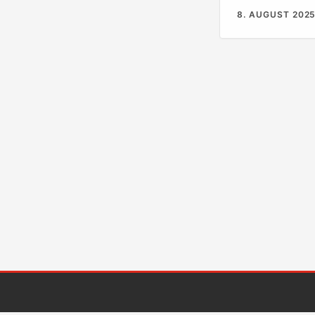
Bangladesch-Mar
8. AUGUST 202
riesiger Hype, 
Yoga, gesunde E
Creator, die de