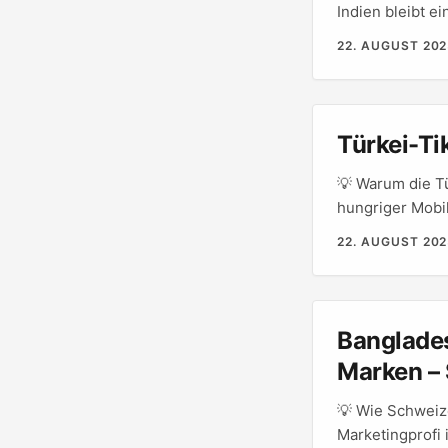
Indien bleibt e
Internet‑Verbi
22. AUGUST 20
für snackable S
werden. Was he
Mini‑Stories — 
in lokalen Spr
Türkei-Ti
hebt hervor, da
(Seed‑Finanzier
💡 Warum die Tü
Video‑Views und
hungriger Mobil
kreative Narrat
22. AUGUST 20
Mobile‑Game-Lau
mit dem Gieska
Timing verstehe
Banglades
Marken – 
💡 Wie Schweiz
Marketingprofi 