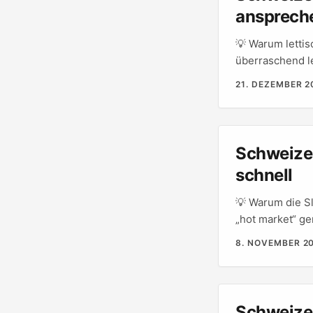
ansprech
💡 Warum lettis
überraschend l
Für Schweizer C
21. DEZEMBER 2
auftreten — we
und Regionalhot
Landschaft: Tik
Diskussionen r
Schweizer
machen professi
schnell
Reviews anvisie
und saubere Ver
💡 Warum die Sl
„hot market“ ge
CEE‑Ländern sch
8. NOVEMBER 2
Westeuropa. Fü
Reichweite und 
Authentizität. ...
Schweizer