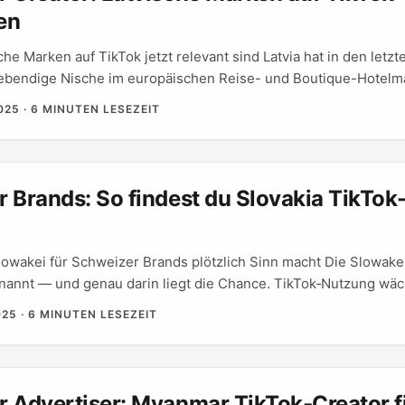
en
che Marken auf TikTok jetzt relevant sind Latvia hat in den letz
ebendige Nische im europäischen Reise- und Boutique-Hotelma
reator heisst das: Du kannst relativ leicht als «exotischer» Con
025
·
6 MINUTEN LESEZEIT
niger Wettbewerb, spannende Storys und oft offenere Budgets 
els, die Sichtbarkeit suchen. Gleichzeitig verändert sich die Pl
Tok bleibt ein Hauptkanal für Entdeckungs-Reisen, aber politis
und um Plattform-Ownership und Regulierungen (siehe Medien
 Brands: So findest du Slovakia TikTok
onelle Ansätze wichtiger. Wenn du Hotels in Lettland für gesp
rst, brauchst du mehr als DMs: Recherche, lokales Sprachgefühl
träge. ...
owakei für Schweizer Brands plötzlich Sinn macht Die Slowakei
nannt — und genau darin liegt die Chance. TikTok‑Nutzung wäc
nell, Creators sind experimentierfreudig, und die CPMs sind oft
025
·
6 MINUTEN LESEZEIT
r Schweizer Advertiser, die mit Creator‑getriebenem Product 
echte Conversion suchen, ist die Slowakei ein schlanker Testm
 Advertiser: Myanmar TikTok‑Creator f