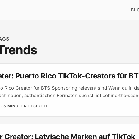
BL
AGS
 Trends
er: Puerto Rico TikTok-Creators für BT
o Rico‑Creator für BTS‑Sponsoring relevant sind Wenn du in d
ach neuen, authentischen Formaten suchst, ist behind‑the‑sce
Tok eine Goldgrube: er schafft Nähe, erklärt Prozesse und verka
·
5 MINUTEN LESEZEIT
erto Rico hat eine lebhafte Creator‑Szene — bilingual, kulturell
al für Marken, die echte Geschichten wollen statt polierte Werbe
 Creator: Latvische Marken auf TikTok