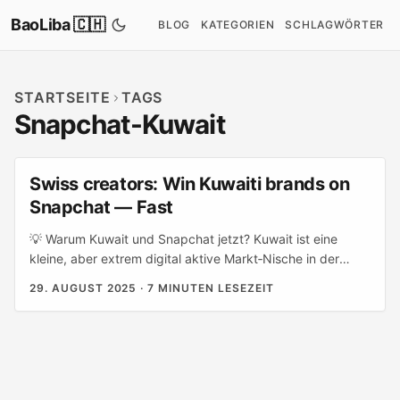
BaoLiba 🇨🇭
BLOG
KATEGORIEN
SCHLAGWÖRTER
STARTSEITE
TAGS
Snapchat-Kuwait
Swiss creators: Win Kuwaiti brands on
Snapchat — Fast
💡 Warum Kuwait und Snapchat jetzt? Kuwait ist eine
kleine, aber extrem digital aktive Markt‑Nische in der
Golf‑Region. Für Creator, die Online‑Kurse verkaufen oder
29. AUGUST 2025
·
7 MINUTEN LESEZEIT
für Brands eine hochqualifizierte Zielgruppe aufbauen
wollen, ist Kuwait attraktiv: hohe Smartphone‑Penetration,
starke Social‑Media‑Nutzung und Marken, die offen sind
für moderne, visuelle Kampagnen. Das heisst: wenn du als
Schweizer Creator strategisch antrittst, kannst du schnell
mit relevanten kuwaitischen Brands in Kontakt kommen —