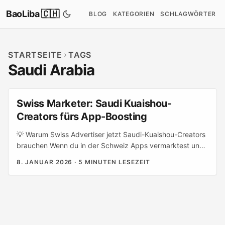
BaoLiba 🇨🇭
BLOG
KATEGORIEN
SCHLAGWÖRTER
STARTSEITE
TAGS
Saudi Arabia
Swiss Marketer: Saudi Kuaishou-
Creators fürs App-Boosting
💡 Warum Swiss Advertiser jetzt Saudi-Kuaishou-Creators
brauchen Wenn du in der Schweiz Apps vermarktest und
nach neuen, performanten Märkten suchst, lohnt es sich,
8. JANUAR 2026
·
5 MINUTEN LESEZEIT
Saudi-Arabien nicht nur als „MENA-Land“ abzuhaken.
Kuaishou wächst dort als alternative Kurzvideo‑Plattform
mit eigenem Creator-Ökosystem — oft günstiger als
globale TikTok‑Deals und mit starker lokalen Bindung. Ziel:
qualitativere App‑Downloads zu skalieren, nicht nur
Vanity‑Views. Lokale Trends zeigen: visuelle Plattformen