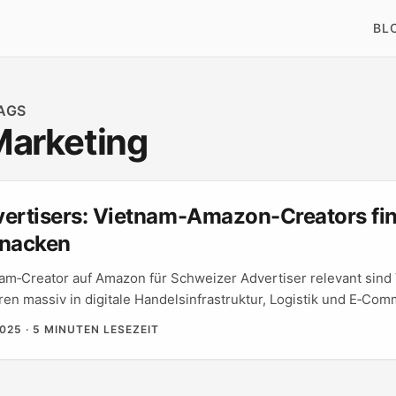
BL
AGS
Marketing
ertisers: Vietnam-Amazon-Creators fi
knacken
am‑Creator auf Amazon für Schweizer Advertiser relevant sind 
ren massiv in digitale Handelsinfrastruktur, Logistik und E‑Com
s Resultat: immer mehr Firmen wechseln von OEM‑Produkten zu
2025
·
5 MINUTEN LESEZEIT
 TikTok Shop, Lazada oder Shopee — und bauen damit starke
ities rund um Produkte auf. Laut lokalen Berichten will ACC
lobal AI Content Factory” aufbauen, die Creators mit KI‑Tools s