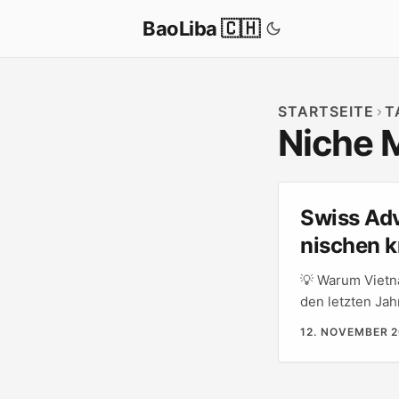
BaoLiba 🇨🇭
STARTSEITE
T
Niche 
Swiss Adv
nischen 
💡 Warum Vietn
den letzten Jah
investiert. Da
12. NOVEMBER 
nutzen Amazon,
Creator‑Commun
Vietnam eine “G