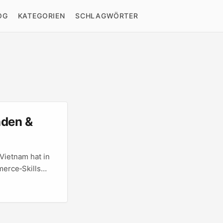
OG
KATEGORIEN
SCHLAGWÖRTER
nden &
Vietnam hat in
merce‑Skills
 D2C‑Marken,
ESSTRADE in
tärkt und