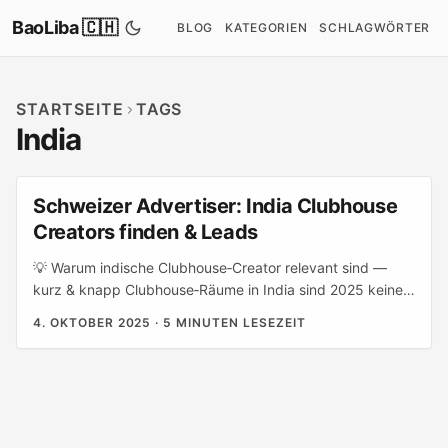
BaoLiba 🇨🇭
BLOG
KATEGORIEN
SCHLAGWÖRTER
STARTSEITE
TAGS
India
Schweizer Advertiser: India Clubhouse
Creators finden & Leads
💡 Warum indische Clubhouse‑Creator relevant sind —
kurz & knapp Clubhouse‑Räume in India sind 2025 keine
Nischenkuriosität mehr: sie sind lebendige Communities,
4. OKTOBER 2025
·
5 MINUTEN LESEZEIT
die sich um Bildung, Fintech, Micro‑drama Writers,
Startup‑Talks und lokale Subkulturen drehen. Die
Referenztexte über Indiens kreative Welle zeigen: Tiefe
kulturelle Resonanz schlägt reine Reichweite — das gilt
auch fürs Audio. Marken aus der Schweiz, die Leads
wollen, sollten also nicht nur «fangrösse» kaufen, sondern