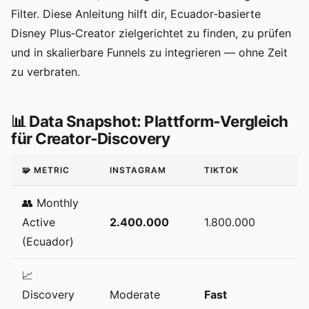
Filter. Diese Anleitung hilft dir, Ecuador‑basierte
Disney Plus‑Creator zielgerichtet zu finden, zu prüfen
und in skalierbare Funnels zu integrieren — ohne Zeit
zu verbraten.
📊 Data Snapshot: Plattform‑Vergleich
für Creator‑Discovery
🧩 METRIC
INSTAGRAM
TIKTOK
Y
👥 Monthly
Active
2.400.000
1.800.000
9
(Ecuador)
📈
Discovery
Moderate
Fast
S