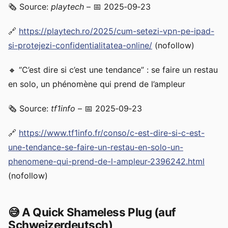
🗞️ Source:
playtech
– 📅 2025‑09‑23
🔗
https://playtech.ro/2025/cum-setezi-vpn-pe-ipad-
si-protejezi-confidentialitatea-online/
(nofollow)
🔸 “C’est dire si c’est une tendance” : se faire un restau
en solo, un phénomène qui prend de l’ampleur
🗞️ Source:
tf1info
– 📅 2025‑09‑23
🔗
https://www.tf1info.fr/conso/c-est-dire-si-c-est-
une-tendance-se-faire-un-restau-en-solo-un-
phenomene-qui-prend-de-l-ampleur-2396242.html
(nofollow)
😅 A Quick Shameless Plug (auf
Schweizerdeutsch)