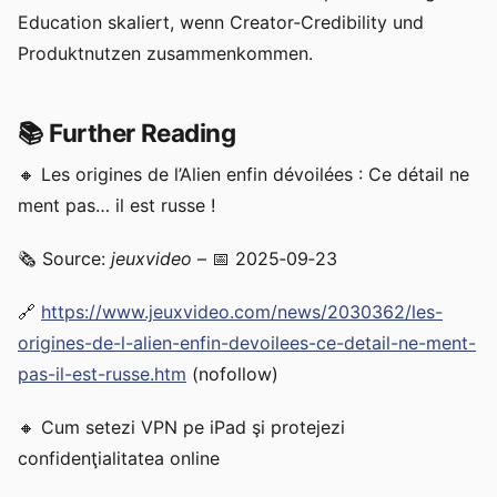
Education skaliert, wenn Creator‑Credibility und
Produktnutzen zusammenkommen.
📚 Further Reading
🔸 Les origines de l’Alien enfin dévoilées : Ce détail ne
ment pas… il est russe !
🗞️ Source:
jeuxvideo
– 📅 2025‑09‑23
🔗
https://www.jeuxvideo.com/news/2030362/les-
origines-de-l-alien-enfin-devoilees-ce-detail-ne-ment-
pas-il-est-russe.htm
(nofollow)
🔸 Cum setezi VPN pe iPad şi protejezi
confidenţialitatea online