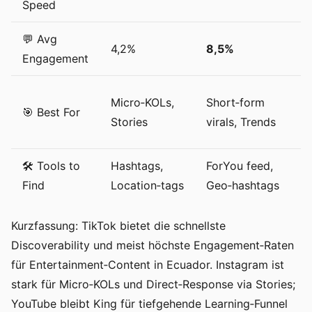
Speed
💬 Avg
4,2%
8,5%
3
Engagement
L
Micro‑KOLs,
Short‑form
🎯 Best For
r
Stories
virals, Trends
Tu
🛠️ Tools to
Hashtags,
ForYou feed,
S
Find
Location‑tags
Geo‑hashtags
Pl
Kurzfassung: TikTok bietet die schnellste
Discoverability und meist höchste Engagement‑Raten
für Entertainment‑Content in Ecuador. Instagram ist
stark für Micro‑KOLs und Direct‑Response via Stories;
YouTube bleibt King für tiefgehende Learning‑Funnel