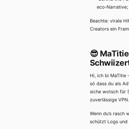
eco‑Narrative;
Beachte: vira­le H
Creators ein Fra
😎 MaTiti
Schwiizer
Hi, ich bi MaTiti
só dass du als Ad
siche wotsch für 
zuverlässige VPN.
Wenn du’s rasch w
schützt Logs und 