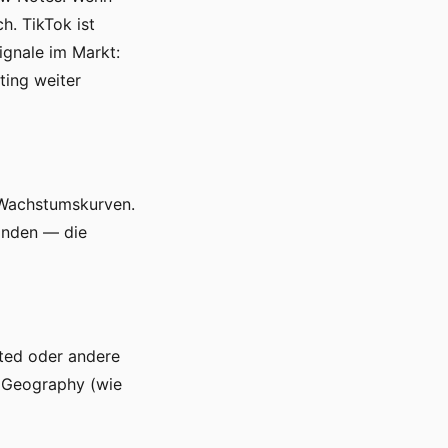
h. TikTok ist
ignale im Markt:
ting weiter
 Wachstumskurven.
finden — die
ted oder andere
e Geography (wie