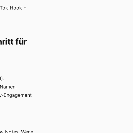
ikTok‑Hook +
itt für
).
t‑Namen,
ity‑Engagement
how Notes. Wenn