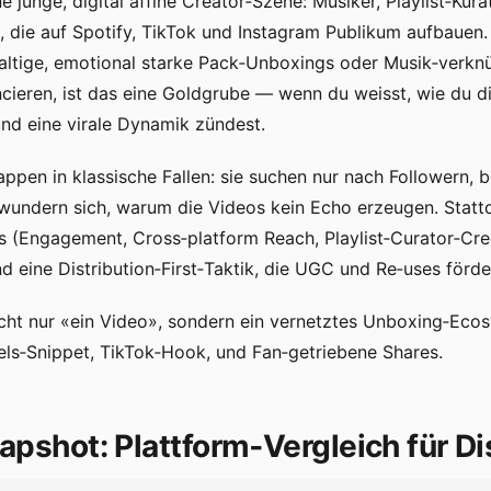
e junge, digital affine Creator‑Szene: Musiker, Playlist‑Kur
s, die auf Spotify, TikTok und Instagram Publikum aufbauen
altige, emotional starke Pack‑Unboxings oder Musik‑verkn
ncieren, ist das eine Goldgrube — wenn du weisst, wie du di
und eine virale Dynamik zündest.
appen in klassische Fallen: sie suchen nur nach Followern, 
wundern sich, warum die Videos kein Echo erzeugen. Statt
s (Engagement, Cross‑platform Reach, Playlist‑Curator‑Cred
 eine Distribution‑First‑Taktik, die UGC und Re‑uses förde
nicht nur «ein Video», sondern ein vernetztes Unboxing‑Ec
ls‑Snippet, TikTok‑Hook, und Fan‑getriebene Shares.
apshot: Plattform‑Vergleich für D