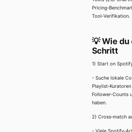
Pricing‑Benchmark
Tool‑Verifikation.
💡 Wie du 
Schritt
1) Start on Spotif
- Suche lokale Cos
Playlist‑Kuratore
Follower‑Counts 
haben.
2) Cross‑match au
- Viele Spotify‑A