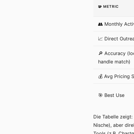
🧩 METRIC
👥 Monthly Acti
📈 Direct Outre
🔎 Accuracy (lo
handle match)
💰 Avg Pricing S
🎯 Best Use
Die Tabelle zeigt:
Nische), aber dir
Tools (z.B. Chart