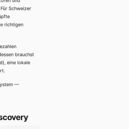
atoren und
. Für Schweizer
üpfte
e richtigen
bezahlen
dessen brauchst
), eine lokale
rt.
osystem —
iscovery