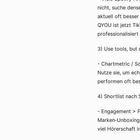
nicht, suche dens
aktuell oft besse
QYOU ist jetzt Ti
professionalisie
3) Use tools, but
- Chartmetric / 
Nutze sie, um ech
performen oft bes
4) Shortlist nach 
- Engagement > Fo
Marken‑Unboxings 
viel Hörerschaft 