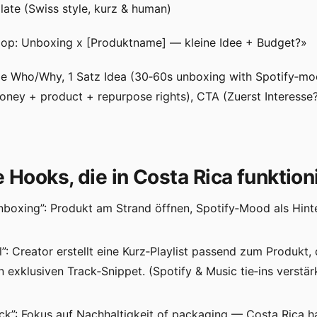
ate (Swiss style, kurz & human)
oop: Unboxing x [Produktname] — kleine Idee + Budget?»
e Who/Why, 1 Satz Idea (30‑60s unboxing with Spotify‑moo
oney + product + repurpose rights), CTA (Zuerst Interesse? 
e Hooks, die in Costa Rica funktion
nboxing”: Produkt am Strand öffnen, Spotify‑Mood als Hint
al”: Creator erstellt eine Kurz‑Playlist passend zum Produkt
 exklusiven Track‑Snippet. (Spotify & Music tie‑ins verstär
ck”: Fokus auf Nachhaltigkeit of packaging — Costa Rica h