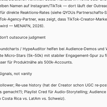
elben Namen auf Instagram/TikTok — dort läuft der Outreac
r für direkte Reaktions‑Rates (siehe QYOUs Partnerschafts‑S
kTok‑Agency‑Partner, was zeigt, dass TikTok‑Creator‑Marke
rt wird — MENAFN, 2026).
 don’t outsource judgment
Soundcharts / HypeAuditor helfen bei Audience‑Demos und
te Micro‑Stars (5k–50k) mit stabiler Engagement‑Spur zu 
ser für Produktnähe als 500k‑Accounts.
Signals, not vanity
llower; Re‑use history (hat der Creator schon UGC re‑pos
gemacht?); Playlist Cred für Audio‑Storytelling; Audienc
in Costa Rica vs. LatAm vs. Schweiz).