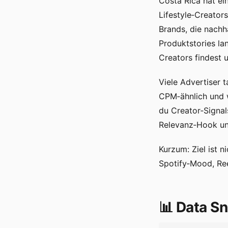
Costa Rica hat ein
Lifestyle‑Creator
Brands, die nachh
Produktstories la
Creators findest 
Viele Advertiser t
CPM‑ähnlich und 
du Creator‑Signal
Relevanz‑Hook und
Kurzum: Ziel ist 
Spotify‑Mood, Ree
📊 Data Sn