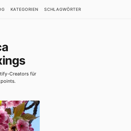
OG
KATEGORIEN
SCHLAGWÖRTER
ca
xings
tify-Creators für
points.