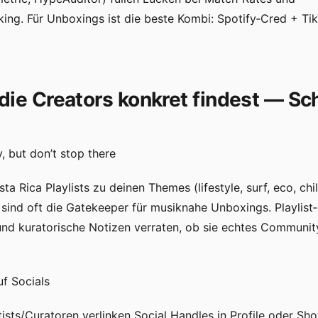
ing. Für Unboxings ist die beste Kombi: Spotify‑Cred + T
die Creators konkret findest — Schr
y, but don’t stop there
ta Rica Playlists zu deinen Themes (lifestyle, surf, eco, chill
n sind oft die Gatekeeper für musiknahe Unboxings. Playlis
und kuratorische Notizen verraten, ob sie echtes Commun
f Socials
rtists/Curatoren verlinken Social Handles in Profile oder S