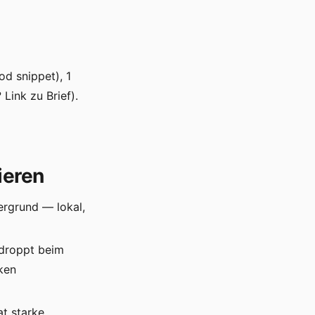
d snippet), 1
Link zu Brief).
ieren
ergrund — lokal,
, droppt beim
ken
at starke