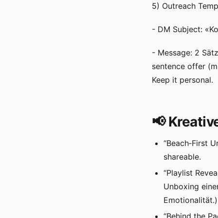
5) Outreach Templ
- DM Subject: «K
- Message: 2 Sätz
sentence offer (m
Keep it personal.
📢 Kreativ
“Beach‑First U
shareable.
“Playlist Reve
Unboxing einen
Emotionalität.)
“Behind the Pa