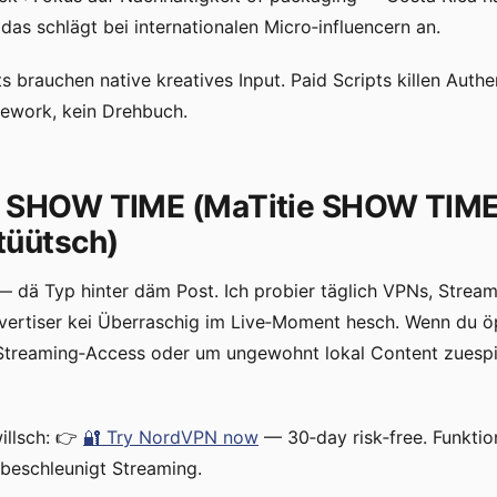
 das schlägt bei internationalen Micro‑influencern an.
its brauchen native kreatives Input. Paid Scripts killen Authe
mework, kein Drehbuch.
e SHOW TIME (MaTitie SHOW TIME
tüütsch)
e — dä Typ hinter däm Post. Ich probier täglich VPNs, Stream
vertiser kei Überraschig im Live‑Moment hesch. Wenn du öp
Streaming‑Access oder um ungewohnt lokal Content zuespie
illsch: 👉
🔐 Try NordVPN now
— 30‑day risk‑free. Funktion
beschleunigt Streaming.