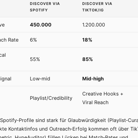
DISCOVER VIA
DISCOVER VIA
SPOTIFY
TIKTOK/IG
ve
450.000
1.200.000
ach Rate
6%
18%
cal
55%
85%
ignal
Low‑mid
Mid‑high
Creative Hooks +
Playlist/Credibility
Viral Reach
 Spotify‑Profile sind stark für Glaubwürdigkeit (Playlist‑Cur
ekte Kontaktinfos und Outreach‑Erfolg kommen oft über Tik
metric, HypeAuditor) füllen Lücken bei Match‑Rates und