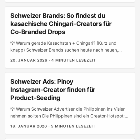
wenn das Ziel: Authentizität in neuen Märkten ist.
Äthiopien ist ein aufstrebender Markt: junge Nutzerschaft,
Schweizer Brands: So findest du
steigende Smartphone‑Verbreitung und Content‑Formate,
kasachische Chingari-Creators für
die authentische Reaktionen erzeugen. Für
Co‑Branded Drops
Engagement‑basierte Creator‑Kampagnen (Kommentare,
Saves, Shares, Watch‑Time) lohnt sich ein gezielter,
💡 Warum gerade Kasachstan + Chingari? (Kurz und
lokaler Creator‑Mix mehr als reine Reichweite. ...
knapp) Schweizer Brands suchen heute nach neuen,
preiswerten Kreativpartnern — und Kasachstan liefert eine
20. JANUAR 2026
·
4 MINUTEN LESEZEIT
engagierte, mobile-first Audience mit eigenem
Content‑Stempel. Chingari hat sich als schnelle,
kurzformatige Video‑App etabliert (v.a. in Süd‑ und
Schweizer Ads: Pinoy
Zentralasien) und bietet eine weniger gesättigte
Instagram‑Creator finden für
Creator‑Basis als TikTok. Für Co‑Branded Produkt‑Drops
Product‑Seeding
ist das spannend: geringere Media‑Kosten, hohe
Authentizität und oft bessere Verhandlungsposition
💡 Warum Schweizer Advertiser die Philippinen ins Visier
gegenüber Mega‑Influencern. ...
nehmen sollten Die Philippinen sind ein Creator‑Hotspot:
jung, mobil‑first, und extrem social‑savvy. Für Schweizer
18. JANUAR 2026
·
5 MINUTEN LESEZEIT
Marken, die mit Product‑Seeding Reichweite und
Authentizität wollen, lohnt es sich, philippinische