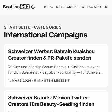
BaoLiba 🇨🇭
BLOG
KATEGORIEN
SCHLAGWÖRTER
STARTSEITE
CATEGORIES
International Campaigns
Schweizer Werber: Bahrain Kuaishou
Creator finden & PR‑Pakete senden
💡 Kurz und bündig: Warum Bahrain + Kuaishou relevant
für dich Bahrain ist klein, aber kaufkräftig — für Schweizer
Marken, die ins GCC‑Umfeld testen wollen, ist das ein
1. MÄRZ 2026
·
5 MINUTEN LESEZEIT
günstiger Pilotmarkt. Kuaishou ist zwar vor allem in China
riesig (Flaggschiff‑App erreicht hundert Millionen Daily
Users in Mainland China), aber seine
Schweizer Brands: Mexico Twitter-
Kurzvideo‑Mechaniken und Creator‑Kultur sind global
Creators fürs Beauty‑Seeding finden
relevant und werden in der Region zunehmend
adaptierbar (Quelle: Referenzmaterial zu Kuaishou). ...